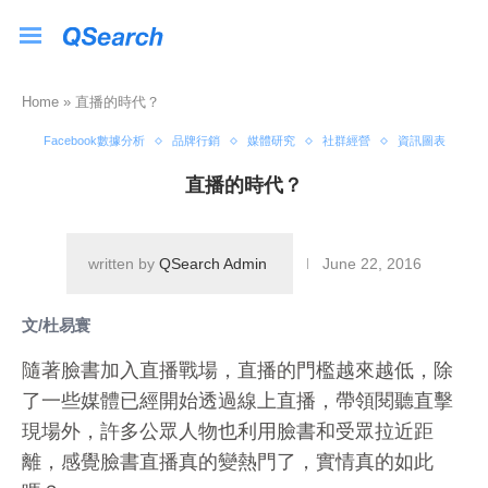
Home
»
直播的時代？
Facebook數據分析
品牌行銷
媒體研究
社群經營
資訊圖表
直播的時代？
written by
QSearch Admin
June 22, 2016
文/杜易寰
隨著臉書加入直播戰場，直播的門檻越來越低，除
了一些媒體已經開始透過線上直播，帶領閱聽直擊
現場外，許多公眾人物也利用臉書和受眾拉近距
離，感覺臉書直播真的變熱門了，實情真的如此