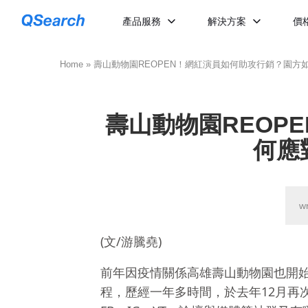
產品服務
解決方案
價
Home
»
壽山動物園REOPEN！網紅演員如何助攻行銷？園方
壽山動物園REOP
何應
w
(文/游騰堯)
前年因疫情關係高雄壽山動物園也開
程，歷經一年多時間，於去年12月再