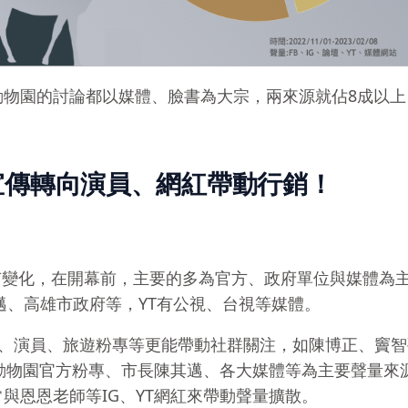
動物園的討論都以媒體、臉書為大宗，兩來源就佔8成以上
宣傳轉向演員、網紅帶動行銷！
有變化，在開幕前，主要的多為官方、政府單位與媒體為
邁、高雄市政府等，YT有公視、台視等媒體。
網紅、演員、旅遊粉專等更能帶動社群關注，如陳博正、竇
山動物園官方粉專、市長陳其邁、各大媒體等為主要聲量來
與恩恩老師等IG、YT網紅來帶動聲量擴散。