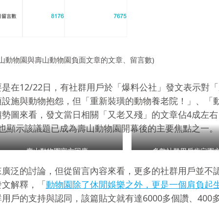
，壽山動物園與壽山動物園負面文章的文章、留言數)
是在12/22日，有社群用戶於「爆料公社」發文表示對
項設施與動物抱怨，但「重新裝璜的動物養老院！」、「
趨勢圖來看，發文當日相關「又老又殘」的文章佔4成左右
這也顯示該議題已成為壽山動物園開幕後的主要焦點之一。
壽山動物園官方回應
多數社群用戶肯定園
來廣泛的討論，但從留言內容來看，更多的社群用戶並不
發文解釋，「
動物園除了休閒娛樂之外，更是一個肩負起
用戶的支持與認同，該篇貼文就有達6000多個讚、400