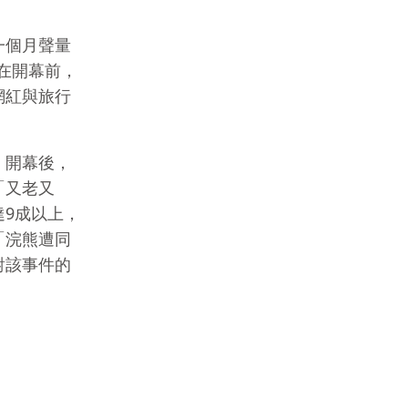
一個月聲量
在開幕前，
網紅與旅行
；開幕後，
「又老又
9成以上，
「浣熊遭同
對該事件的