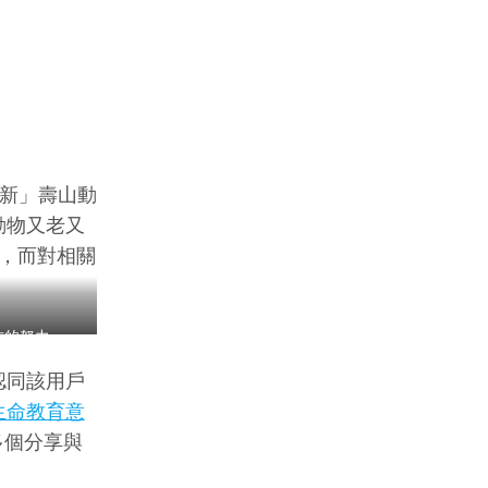
「新」壽山動
動物又老又
，而對相關
方的努力
認同該用戶
生命教育意
多個分享與