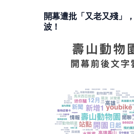
開幕遭批「又老又殘」
波！