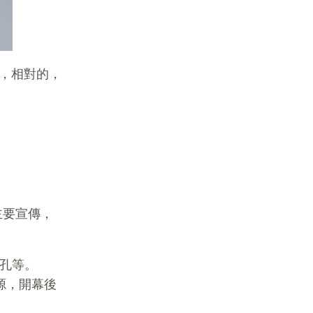
，相對的，
主要宣傳，
智孔等。
源，開幕後