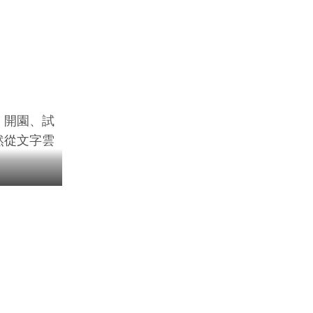
、開園、試
然從文字雲