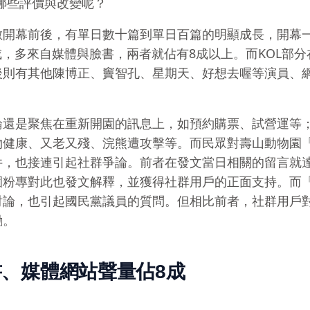
有哪些評價與改變呢？
數開幕前後，有單日數十篇到單日百篇的明顯成長，開幕
成，多來自媒體與臉書，兩者就佔有8成以上。而KOL部分
後則有其他陳博正、竇智孔、星期天、好想去喔等演員、
論還是聚焦在重新開園的訊息上，如預約購票、試營運等
物健康、又老又殘、浣熊遭攻擊等。而民眾對壽山動物園
件，也接連引起社群爭論。前者在發文當日相關的留言就達
園粉專對此也發文解釋，並獲得社群用戶的正面支持。而
討論，也引起國民黨議員的質問。但相比前者，社群用戶
勵。
、媒體網站聲量佔8成