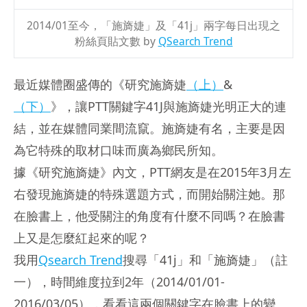
2014/01至今，「施旖婕」及「41j」兩字每日出現之
粉絲頁貼文數 by
QSearch Trend
最近媒體圈盛傳的《研究施旖婕
（上）
&
（下）
》，讓PTT關鍵字41J與施旖婕光明正大的連
結，並在媒體同業間流竄。施旖婕有名，主要是因
為它特殊的取材口味而廣為鄉民所知。
據《研究施旖婕》內文，PTT網友是在2015年3月左
右發現施旖婕的特殊選題方式，而開始關注她。那
在臉書上，他受關注的角度有什麼不同嗎？在臉書
上又是怎麼紅起來的呢？
我用
Qsearch Trend
搜尋「41j」和「施旖婕」（註
一），時間維度拉到2年（2014/01/01-
2016/03/05），看看這兩個關鍵字在臉書上的變