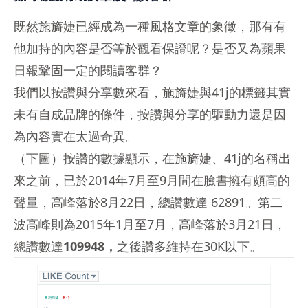
既然施旖婕已經成為一種風格文章的象徵，那有有
他加持的內容是否等於觀看保證呢？是否又為蘋果
日報鞏固一定的閱讀客群？
我們以按讚與分享數來看，施旖婕與41j的標籤其實
未有自成品牌的條件，按讚與分享的驅動力還是因
為內容實在太過奇異。
（下圖）按讚的數據顯示，在施旖婕、41j的名稱出
來之前，已於2014年7月至9月間在臉書擁有頗高的
聲量，高峰落於8月22日，總讚數達 62891。第二
波高峰則為2015年1月至7月，高峰落於3月21日，
總讚數達
109948，
之後讚多維持在30K以下。