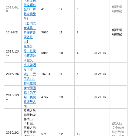
《女全裸
掛窗曬日
(
蘋果網
2014/6/1
40
14
5
光浴 導
8
站癱瘓
)
致車禍發
生》
【日同志
女演員
(
蘋果網
2014/6/21
5660
11
2
自爆曾遭
站癱瘓
)
親爸性
虐】
亂倫父
母 性侵
2014/12/
6885
10
4
(6 vs. 0)
17
小孩還逼
人獸交
丈夫帶酒
友「發
2015/1/6
16734
11
6
(6 vs. 0)
洩」 妻
子遭
8
人
輪流性侵
伊斯蘭國
戰士的下
2015/1/3
4747
19
3
(5 vs. 0)
場 橫屍
1
路邊無人
問
英國人教
你用棉花
棒擠出
「針眼」
(
當天貼
三種方法
文全數無
教您快速
法找到連
2015/2/2
571
12
12