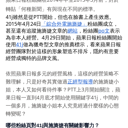
轉貼「何種新聞」有與現在不同的標準。
41j雖然是從PTT開始，但也在臉書上產生效應。
2015年4月24日
「綜合外電施旖婕」
粉絲團成立，
甚至還有追蹤施旖婕文章的
網站
，粉絲團
po文
表示
為非本人經營。4月29日開始，蘋果日報粉絲團開始
使用
41j
做為獵奇型文章的推薦標示，看來蘋果日報
經營團隊對於這樣的形象塑造不排斥，隱約有意要
經營成獨特的品牌文風。
依照蘋果日報多元的經營風格，這樣的經營策略不
難理解，只是好奇其實做過
正經型報導
的施旖婕小
姐，本人又如何看待件事？PTT上3月開始關注，蘋
果日報一直到4月底才開始使用關鍵字41j，中間的
一個多月，施旖婕小姐本人究竟經過什麼樣的心態
轉變呢？
哪些粉絲頁對41j與施旖婕有關鍵影響力？