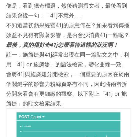
像是，看到獵奇標題，然後猜測撰文者，最後看到
結果會說一句：「41j不意外。」
不知道當初蘋果經營41j的原意何在？如果看到傳播
效益不見得有顯著影響，是否會少消費41j一點呢？
最後，真的很好奇41j怎麼看待這樣的狀況啊！
註一：施旖婕與41j經常出現在同一篇貼文之中，利
用「41j or 施旖婕」的語法檢索，變化曲線一致。
會將41j與施旖婕分開檢索，一個重要的原因在於兩
個關鍵字的影響力粉絲頁略有不同，因此將兩者拆
分開來看會有更細緻的觀察。以下附上「41j or 施
旖婕」的貼文檢索結果。