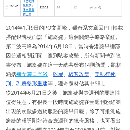
「藝術讓
我勃起」
2015/3/2
22062
14
12
(4 vs. 0)
5
他用屌畫
歐巴馬
2014年1月9日的PO文高峰，獵奇系文章因PTT轉載
搭配銀魂梗而讓「施旖婕」這個關鍵字略略竄紅。
第二波高峰為2014年6月18日，當時香港蘋果總部
因普選相關新聞，遭到駭客攻擊，所有新聞轉到臉
書發布，施旖婕在這一天總共發布14則新聞，題材
涵括
裸女曬日光浴
、
乾屍
、
駭客攻擊
、
美執行死
刑
、
乳房整形重建
等，獵奇題材佔其中5則。
從2014年6月21日之後，施旖婕與壹週刊的關連性
值得注意，有很長一段時間施旖婕在壹週刊粉絲團
出現的次數多過於服務的蘋果日報，除了可推測施
旖婕的報導剛好符合壹週刊的獵奇風格，也可看出
蘋果日報粉絲團在2014年中至2015年3月前，對於