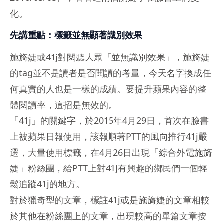
化。
先講重點：標籤並無顯著識別效果
施旖婕或41j對閱聽大眾「並無識別效果」，施旖婕
的tag並不是讀者是否閱讀的考量，今天名字換成任
何真實的人也是一樣的成績。要提升蘋果內容的整
體閱讀率，這招是無效的。
「41j」的關鍵字，於2015年4月29日，首次在臉書
上被蘋果日報使用，該報順著PTT的風向推行41j嚴
選，大量使用標籤，在4月26日出現「綜合外電施旖
婕」粉絲團，給PTT上對41j有興趣的鄉民們一個輕
鬆追蹤41j的地方。
對於獵奇型的文章，標註41j或是施旖婕的文章相較
於其他在粉絲團上的文章，出現較高的單篇文章按