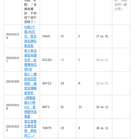
消除「針
結，且都
眼」！這
為同一篇
篇收藏
文章
)
好，不幸
得了就不
用慌了！
中獎
2
千
萬
2
年花
2015/2/1
16646
10
6
(
7 vs. 0)
完 男全
4
身名牌臥
軌自殺
家人無法
接受未婚
2015/2/2
22143
10
8
(9 vs. 0)
先孕 女
7
遭裸身囚
禁
5
年
慎入！鄉
民劫囚性
2015/3/6
39712
15
8
(3 vs. 0)
侵犯 讓
他全裸被
虐到死
1
周看超
過
2
小時
2015/3/1
9971
11
11
(3 vs. 1)
A
片 更
8
想跟伴侶
做愛
急診室醫
生蹲地垂
2015/3/2
74875
23
8
(8 vs. 1)
1
頭 網友
哭了
…
/