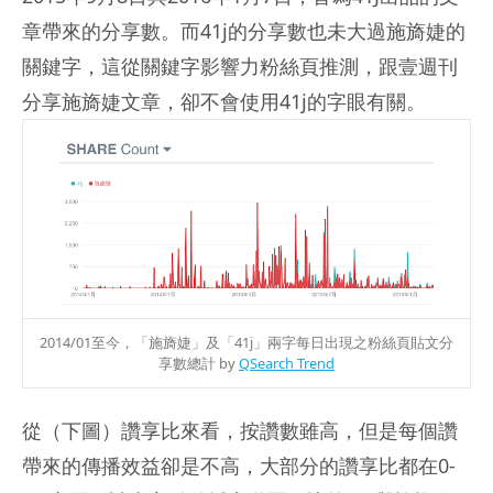
章帶來的分享數。而41j的分享數也未大過施旖婕的
關鍵字，這從關鍵字影響力粉絲頁推測，跟壹週刊
分享施旖婕文章，卻不會使用41j的字眼有關。
2014/01至今，「施旖婕」及「41j」兩字每日出現之粉絲頁貼文分
享數總計 by
QSearch Trend
從（下圖）讚享比來看，按讚數雖高，但是每個讚
帶來的傳播效益卻是不高，大部分的讚享比都在0-