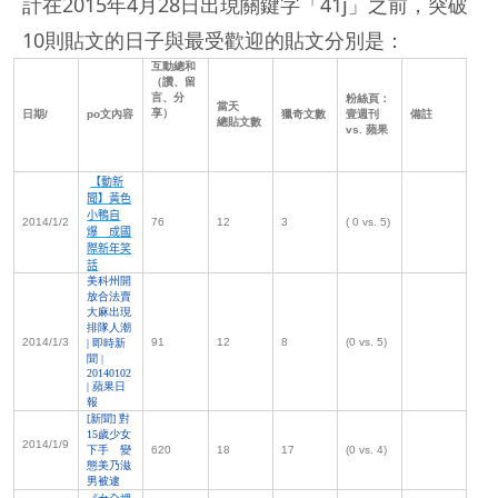
計在2015年4月28日出現關鍵字「41j」之前，突破
10則貼文的日子與最受歡迎的貼文分別是：
互動總和
（
讚
、
留
言
、
分
粉絲頁：
當天
享）
日期
/
po
文內容
獵奇文數
壹週刊
備註
總貼文數
vs.
蘋果
【動新
聞】黃色
小鴨自
2014/1/2
76
12
3
( 0 vs. 5)
爆 成國
際新年笑
話
美科州開
放合法賣
大麻出現
排隊人潮
2014/1/3
91
12
8
(0 vs. 5)
|
即時新
聞
|
20140102
|
蘋果日
報
[
新聞
]
對
15
歲少女
2014/1/9
下手 變
620
18
17
(0 vs. 4)
態美乃滋
男被逮