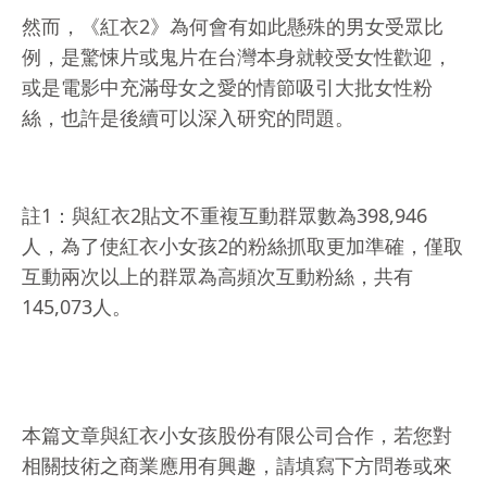
然而，《紅衣2》為何會有如此懸殊的男女受眾比
例，是驚悚片或鬼片在台灣本身就較受女性歡迎，
或是電影中充滿母女之愛的情節吸引大批女性粉
絲，也許是後續可以深入研究的問題。
註1：與紅衣2貼文不重複互動群眾數為398,946
人，為了使紅衣小女孩2的粉絲抓取更加準確，僅取
互動兩次以上的群眾為高頻次互動粉絲，共有
145,073人。
本篇文章與紅衣小女孩股份有限公司合作，若您對
相關技術之商業應用有興趣，請填寫下方問卷或來