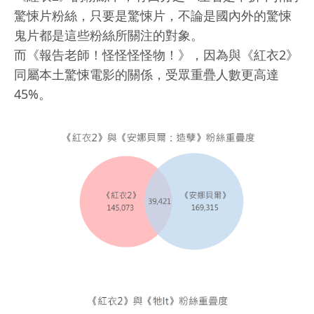
驚悚片粉絲，只要是驚悚片，不論是國內外的驚悚
鬼片都是這些粉絲所關注的對象。
而《報告老師！怪怪怪怪物！》，因為與《紅衣2》
同屬本土驚悚電影的關係，受眾重疊人數更高達
45%。