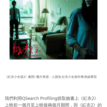
《紅衣小女孩2》劇照/ 圖片來源：人面魚 紅衣小女孩外傳 粉絲專頁
我們利用QSearch Profiling抓取臉書上《紅衣2》
上映前一個月至上映後兩個月期間，與《紅衣2》的