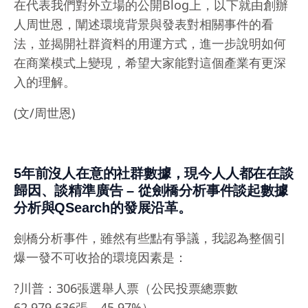
在代表我們對外立場的公開Blog上，以下就由創辦
人周世恩，闡述環境背景與發表對相關事件的看
法，並揭開社群資料的用運方式，進一步說明如何
在商業模式上變現，希望大家能對這個產業有更深
入的理解。
(文/周世恩)
5年前沒人在意的社群數據，現今人人都在在談
歸因、談精準廣告 – 從劍橋分析事件談起數據
分析與QSearch的發展沿革。
劍橋分析事件，雖然有些點有爭議，我認為整個引
爆一發不可收拾的環境因素是：
?川普：306張選舉人票（公民投票總票數
62,979,636張，45.97%）