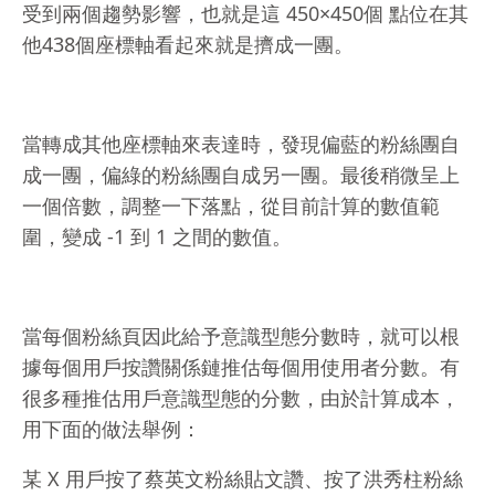
受到兩個趨勢影響，也就是這 450×450個 點位在其
他438個座標軸看起來就是擠成一團。
當轉成其他座標軸來表達時，發現偏藍的粉絲團自
成一團，偏綠的粉絲團自成另一團。最後稍微呈上
一個倍數，調整一下落點，從目前計算的數值範
圍，變成 -1 到 1 之間的數值。
當每個粉絲頁因此給予意識型態分數時，就可以根
據每個用戶按讚關係鏈推估每個用使用者分數。有
很多種推估用戶意識型態的分數，由於計算成本，
用下面的做法舉例：
某 X 用戶按了蔡英文粉絲貼文讚、按了洪秀柱粉絲