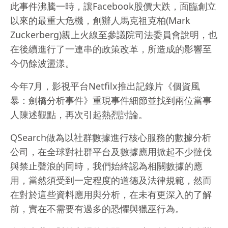
此事件沸騰一時，讓Facebook股價大跌，面臨創立
以來的最重大危機，創辦人馬克祖克柏(Mark
Zuckerberg)親上火線至參議院司法委員會說明，也
在後續進行了一連串的政策改革，所造成的影響至
今仍餘波盪漾。
今年7月，影視平台Netfilx推出記錄片《個資風
暴：劍橋分析事件》重現事件細節並找到兩位當事
人陳述觀點，再次引起熱烈討論。
QSearch做為以社群數據進行核心服務的數據分析
公司，在全球對社群平台及數據應用掀起不少撻伐
與禁止聲浪的同時，我們始終認為相關數據的應
用，當然須受到一定程度的道德及法律規範，然而
在對於這些資料應用與分析，在未有更深入的了解
前，實在不需要有過多的恐懼與獵巫行為。