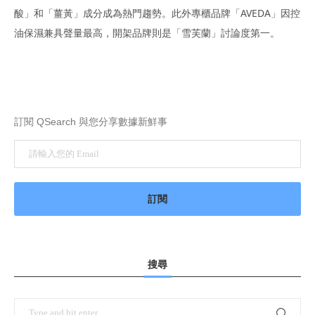
酸」和「薑黃」成分成為熱門趨勢。此外專櫃品牌「AVEDA」因控
油保濕兼具聲量最高，開架品牌則是「雪芙蘭」討論度第一。
訂閱 QSearch 與您分享數據新鮮事
搜尋