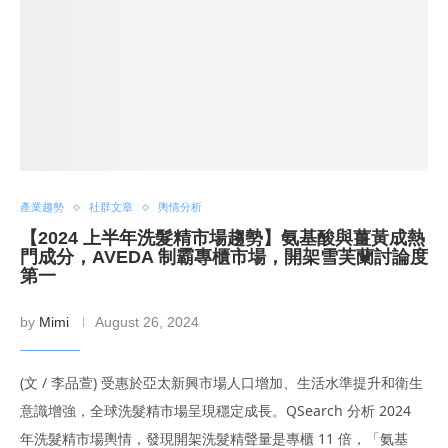
產業趨勢
社群文章
輿情分析
【2024 上半年洗髮精市場趨勢】氨基酸與薑黃成熱
門成分，AVEDA 制霸專櫃市場，開架雪芙蘭討論度
第一
by
Mimi
August 26, 2024
(文 / 李品萱) 受惠於亞太新興市場人口增加、生活水準提升和衛生
意識增強，全球洗髮精市場呈現穩定成長。QSearch 分析 2024
年洗髮精市場輿情，發現開架洗髮精聲量是專櫃 11 倍，「氨基