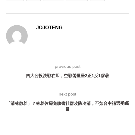
JOJOTENG
previous post
四大公投決戰在即，空戰聲量呈2正1反1膠著
next post
「清林散昶」？林昶佐罷免臉書社群攻防冷清，不如台中補選受矚
目