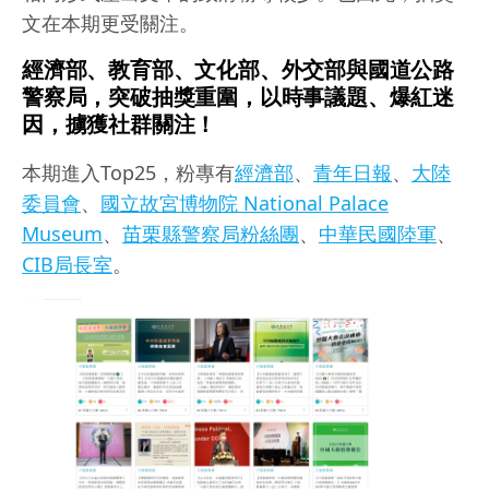
文在本期更受關注。
經濟部、教育部、文化部、外交部與國道公路
警察局，突破抽獎重圍，以時事議題、爆紅迷
因，擄獲社群關注！
本期進入Top25，粉專有
經濟部
、
青年日報
、
大陸
委員會
、
國立故宮博物院 National Palace
Museum
、
苗栗縣警察局粉絲團
、
中華民國陸軍
、
CIB局長室
。