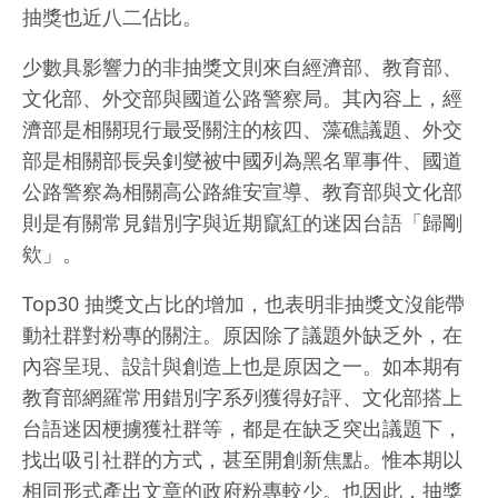
抽獎也近八二佔比。
少數具影響力的非抽獎文則來自經濟部、教育部、
文化部、外交部與國道公路警察局。其內容上，經
濟部是相關現行最受關注的核四、藻礁議題、外交
部是相關部長吳釗燮被中國列為黑名單事件、國道
公路警察為相關高公路維安宣導、教育部與文化部
則是有關常見錯別字與近期竄紅的迷因台語「歸剛
欸」。
Top30 抽獎文占比的增加，也表明非抽獎文沒能帶
動社群對粉專的關注。原因除了議題外缺乏外，在
內容呈現、設計與創造上也是原因之一。如本期有
教育部網羅常用錯別字系列獲得好評、文化部搭上
台語迷因梗擄獲社群等，都是在缺乏突出議題下，
找出吸引社群的方式，甚至開創新焦點。惟本期以
相同形式產出文章的政府粉專較少。也因此，抽獎