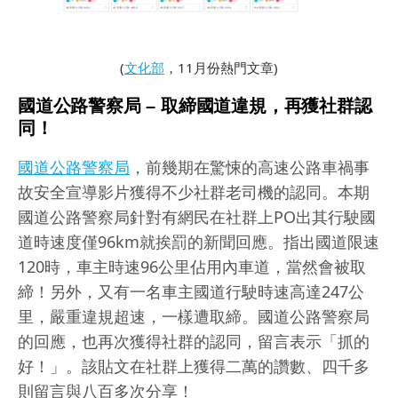
(
文化部
，11月份熱門文章)
國道公路警察局 – 取締國道違規，再獲社群認
同！
國道公路警察局
，前幾期在驚悚的高速公路車禍事
故安全宣導影片獲得不少社群老司機的認同。本期
國道公路警察局針對有網民在社群上PO出其行駛國
道時速度僅96km就挨罰的新聞回應。指出國道限速
120時，車主時速96公里佔用內車道，當然會被取
締！另外，又有一名車主國道行駛時速高達247公
里，嚴重違規超速，一樣遭取締。國道公路警察局
的回應，也再次獲得社群的認同，留言表示「抓的
好！」。該貼文在社群上獲得二萬的讚數、四千多
則留言與八百多次分享！