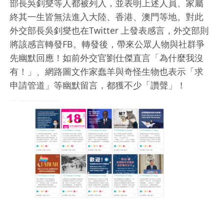
部長吳釗燮等人都被列入，並表明上述人員、家屬
終其一生皆無法進入大陸、香港、澳門等地。對此
外交部長吳釗燮也在Twitter 上發表感言，外交部則
將該感言轉發FB。轉發後，帶來公眾人物與社群爭
先幽默回應！如前外交官劉仕傑直言「為什麼我沒
有！」、網路圖文作家蠢羊與奇怪生物也表示「求
申請管道」等幽默留言，都獲不少「讚聲」！