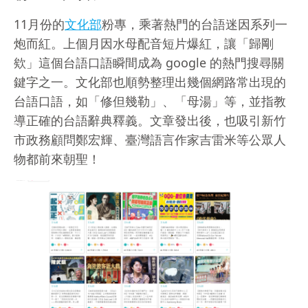
11月份的
文化部
粉專，乘著熱門的台語迷因系列一
炮而紅。上個月因水母配音短片爆紅，讓「歸剛
欸」這個台語口語瞬間成為 google 的熱門搜尋關
鍵字之一。文化部也順勢整理出幾個網路常出現的
台語口語，如「修但幾勒」、「母湯」等，並指教
導正確的台語辭典釋義。文章發出後，也吸引新竹
市政務顧問鄭宏輝、臺灣語言作家吉雷米等公眾人
物都前來朝聖！