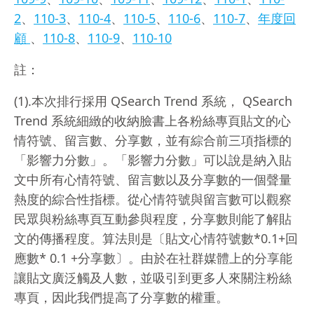
2
、
110-3
、
110-4
、
110-5
、
110-6
、
110-7
、
年度回
顧
、
110-8
、
110-9
、
110-10
註：
(1).本次排行採用 QSearch Trend 系統， QSearch
Trend 系統細緻的收納臉書上各粉絲專頁貼文的心
情符號、留言數、分享數，並有綜合前三項指標的
「影響力分數」。「影響力分數」可以說是納入貼
文中所有心情符號、留言數以及分享數的一個聲量
熱度的綜合性指標。從心情符號與留言數可以觀察
民眾與粉絲專頁互動參與程度，分享數則能了解貼
文的傳播程度。算法則是〔貼文心情符號數*0.1+回
應數* 0.1 +分享數〕。由於在社群媒體上的分享能
讓貼文廣泛觸及人數，並吸引到更多人來關注粉絲
專頁，因此我們提高了分享數的權重。