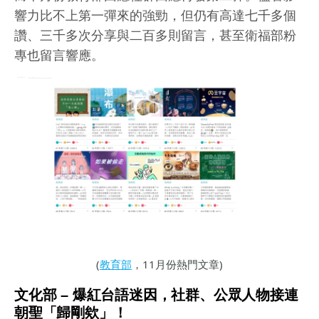
響力比不上第一彈來的強勁，但仍有高達七千多個
讚、三千多次分享與二百多則留言，甚至衛福部粉
專也留言響應。
(
教育部
，11月份熱門文章)
文化部 – 爆紅台語迷因，社群、公眾人物接連
朝聖「歸剛欸」！