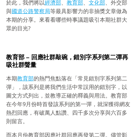
於此，我們將以
經濟部
、
教育部
、
文化部
、外交部
與
國道公路警察局
等最具影響力的非抽獎文章做為
本期的分享。來看看哪些時事議題吸引本期社群大
眾的目光?
教育部 – 回應社群敲碗，錯別字系列第二彈再
吸社群聲量
本期
教育部
的熱門焦點落在「常見錯別字系列第二
彈」，該系列是將我們生活中常誤用的錯別字，以
圖文方式列出，並教導正確的釋義與用法。教育部
在今年9月份時首發該系列的第一彈，就深獲得網友
熱烈回應，有破萬人點讚、四千多次分享與六百多
則留言。
而本月份教育部因應社群回應再發第二彈。儘管影