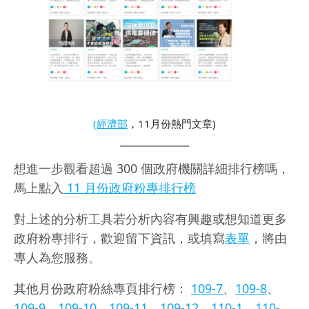
(經濟部
，11月份熱門文章)
想進一步觀看超過 300 個政府機關詳細排行榜嗎，
馬上點入
11 月份政府粉專排行榜
對上述的分析工具若分析內容有興趣或想知道更多
政府粉專排行，歡迎留下資訊，或填寫
表單
，將由
專人為您服務。
其他月份政府粉絲專頁排行榜：
109-
7
、
109-8
、
109-9
、
109-10
、
109-11
、
109-12
、
110-1
、
110-