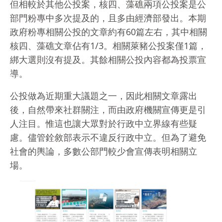
但相較於其他公投案，核四、藻礁兩項公投案是公
部門粉專中多次提及的，且多由經濟部發出。本期
政府粉專相關公投的文章約有60篇左右，其中相關
核四、藻礁文章佔有1/3。相關萊豬公投案僅1篇，
綁大選則沒有提及。其餘相關公投內容都為投票宣
導。
公投做為近期重大議題之一，因此相關文章露出
後，自然帶來社群關注，而由政府機關宣傳更是引
人注目。惟這也讓大眾對於行政中立界線有些疑
慮。儘管銓敘部表示不違反行政中立。但為了避免
社會的輿論，多數公部門較少會宣傳表明相關立
場。