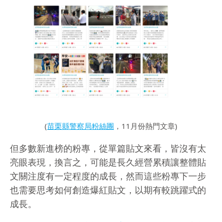
(
苗栗縣警察局粉絲團
，11月份熱門文章)
但多數新進榜的粉專，從單篇貼文來看，皆沒有太
亮眼表現，換言之，可能是長久經營累積讓整體貼
文關注度有一定程度的成長，然而這些粉專下一步
也需要思考如何創造爆紅貼文，以期有較跳躍式的
成長。