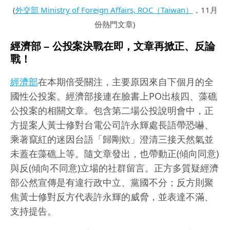
(
外交部 Ministry of Foreign Affairs, ROC（Taiwan）
，11月
份熱門文章)
經濟部 – 公投案決戰在即，文章再掀正、反論
戰！
經濟部
在本期倍受關注，主要原因來自下個月的全
國性公投案。經濟部接連在臉書上PO出核四、藻礁
公投案的相關文章。包含第二場公投說明會中，正
方提案人黃士修對台電公司許永輝處長語帶恐嚇、
乘著竄紅的迷因台語「歸剛欸」澄清三接天然氣並
未蓋在藻礁上等。隨文章發出，也帶動正(傾向同意)
與反(傾向不同意)立場的社群留言。正方多質疑經濟
部公然宣傳是有違行政中立、黨國不分；反方則聚
焦黃士修對反方代表許永輝的威脅，並表達不滿、
支持提告。