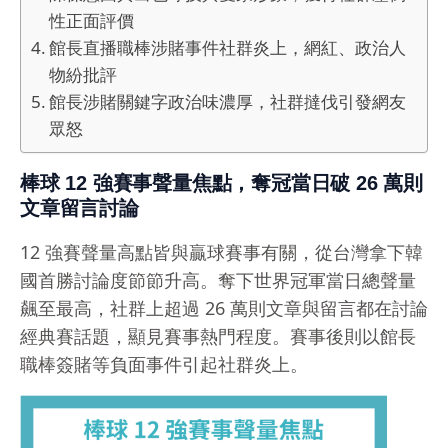
性正面評價
館長直播職棒涉賭事件社群炎上，網紅、政治人
物紛批評
館長涉賭關鍵字政治味濃厚，社群撻伐引發網友
眾怒
棒球 12 強賽事聲量焦點，奪冠當日破 26 萬則
文章留言討論
12 強賽聲量高點皆與贏球賽事有關，從台灣拿下韓
國首勝討論度節節升高。奪下世界冠軍當日總聲量
飆至最高，社群上超過 26 萬則文章與留言都在討論
經典賽話題，顯見賽事熱門程度。賽事後則以館長
職棒簽賭等負面事件引起社群炎上。