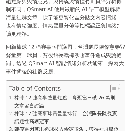
題焦點與輿情意見。與傳統輿情僅有正負評分析機
制不同，QSmart AI 使用最新的 AI 語言模型解析
海量社群文章，除了能更質化區分貼文內容情緒，
也有情緒強度、情緒聲量分佈等指標讓正負情緒判
讀更精準。
回顧棒球 12 強賽事熱門議題，台灣隊長陳傑憲榮登
聲量第一球員，賽後館長職棒涉賭事件造成輿論撻
罰，透過 QSmart AI 智能情緒分析功能來一探兩大
事件背後的社群反應。
Table of Contents
棒球 12 強賽事聲量焦點，奪冠當日破 26 萬則
文章留言討論
棒球 12 強賽事球員聲量排行，台灣隊長陳傑憲
話題性高獲冠軍
陳傑憲因其出色球技與愛家形象，獲得社群壓倒