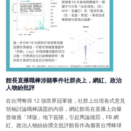
館長直播職棒涉賭事件社群炎上，網紅、政治
人物紛批評
在台灣奪得 12 強世界冠軍後，社群上出現各式意見
領袖討論職棒議題的內容，網紅館長在直播上自爆
曾做過「球版」地下簽賭，引起輿論撻罰，FB 網
紅、政治人物紛紛撰文批評館長作為傷害台灣棒球