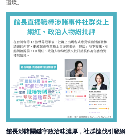
環境。
館長涉賭關鍵字政治味濃厚，社群撻伐引發網