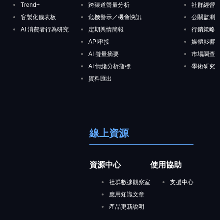
Trend+
跨渠道聲量分析
社群經營
客製化儀表板
危機警示／機會快訊
公關監測
AI 消費者行為研究
定期輿情簡報
行銷策略
API串接
媒體影響
AI 聲量摘要
市場調查
AI 情緒分析指標
學術研究
資料匯出
線上資源
資源中心
使用協助
社群數據觀察室
支援中心
應用知識文章
產品更新說明