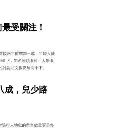
術最受關注！
文數較兩年前增加三成，年輕人愛
SMILE，知名連鎖眼科「大學眼
的討論貼文數仍居高不下。
八成，兒少路
，討論行人地獄的留言數量更是多