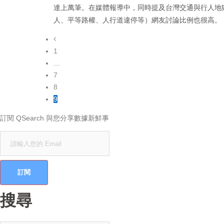
達上萬筆。在媒體報導中，同時提及台灣交通與行人地
人、平等路權、人行道違停等）網友討論比例也很高。
1
…
7
8
9
訂閱 QSearch 與您分享數據新鮮事
搜尋