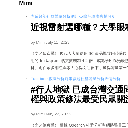
Mimi
產業趨勢
社群聲量分析
網紅kol
資訊圖表
輿情分析
近視雷射選哪種？大學眼科
by
Mimi
July 11, 2023
（文／陳貞樺） 現代人大量使用 3C 產品導致用眼
用的 Instagram 貼文數增加 4.2 倍，成為診
科」則在眾多網紅與素人心得文助攻下，獲得聲量第一
Facebook數據分析
時事議題
社群聲量分析
輿情分析
#行人地獄 已成台灣交
權與政策修法最受民眾關
by
Mimi
May 22, 2023
（文／陳貞樺） 根據 Qsearch 社群分析與網路