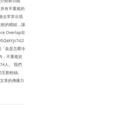
位介紹新功能
內，所有不重複的
過去常常出現
供比較的模組，讓
Overlap在
akYjs7sI2
到「血是怎麼冷
間內，不重複於
74人。 我們
的互動粉絲。
，文章的傳播力