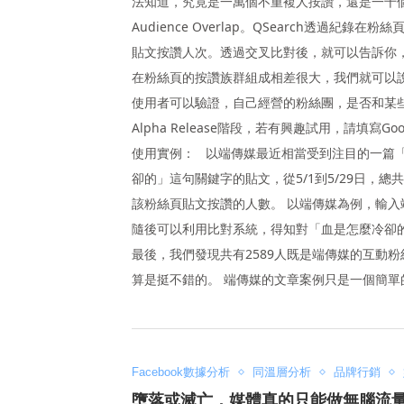
法知道，究竟是一萬個不重複人按讚，還是一千個完
Audience Overlap。QSearch透
貼文按讚人次。透過交叉比對後，就可以告訴你
在粉絲頁的按讚族群組成相差很大，我們就可以說這則
使用者可以驗證，自己經營的粉絲團，是否和某些粉絲
Alpha Release階段，若有興趣試用，請填寫Googl
使用實例： 以端傳媒最近相當受到注目的一篇
卻的」這句關鍵字的貼文，從5/1到5/29日，
該粉絲頁貼文按讚的人數。 以端傳媒為例，輸入端傳
隨後可以利用比對系統，得知對「血是怎麼冷卻
最後，我們發現共有2589人既是端傳媒的互動
算是挺不錯的。 端傳媒的文章案例只是一個簡單的
Facebook數據分析
同溫層分析
品牌行銷
墮落或滅亡，媒體真的只能做無腦流