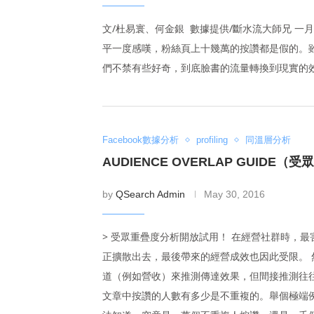
文/杜易寰、何金銀 數據提供/斷水流大師兄 
平一度感嘆，粉絲頁上十幾萬的按讚都是假的。雖
們不禁有些好奇，到底臉書的流量轉換到現實的
Facebook數據分析
profiling
同溫層分析
AUDIENCE OVERLAP GUIDE
by
QSearch Admin
May 30, 2016
> 受眾重疊度分析開放試用！ 在經營社群時，
正擴散出去，最後帶來的經營成效也因此受限。
道（例如營收）來推測傳達效果，但間接推測往
文章中按讚的人數有多少是不重複的。舉個極端