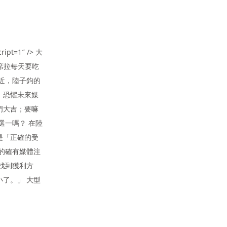
ript=1″ /> 大
席拉每天要吃
近，陸子鈞的
。恐懼未來媒
門大吉；要嘛
選一嗎？ 在陸
是「正確的受
的確有媒體注
找到獲利方
了。」 大型