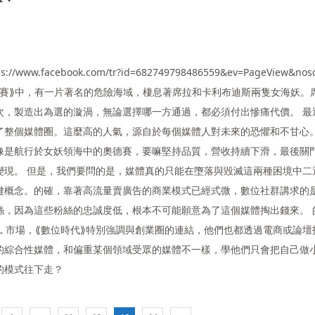
https://www.facebook.com/tr?id=682749798486559&ev=PageView&nosc
奧德賽⟫中，有一片著名的危險海域，棲息著席拉和卡利布迪斯兩隻女海妖。
次，製造出為選的漩渦，無論選擇哪一方通過，都必須付出慘痛代價。 最
了整個媒體圈。這麼高的人氣，源自於每個媒體人對未來的恐懼和不甘心
像是航行於女妖領海中的奧德賽，要嘛堅持品質，營收持續下滑，最後關
現。 但是，我們要問的是，媒體真的只能在墮落與毀滅這兩種困境中二
鍵概念。的確，靠著高流量賣廣告的商業模式已經式微，數位社群講求的
絲，因為這些粉絲的忠誠度低，根本不可能願意為了這個媒體掏出錢來。 
Ｌ市場，⟪數位時代⟫特別強調與創業圈的連結，他們也都透過電商或論壇
的綜合性媒體，和偏重某個領域受眾的媒體不一樣，學他們只會把自己做小
的模式往下走？