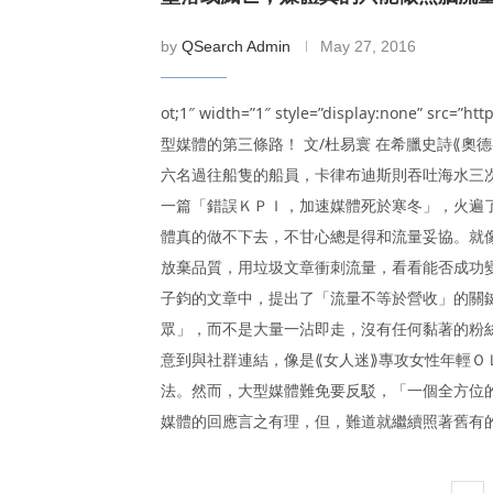
by
QSearch Admin
May 27, 2016
ot;1″ width=”1″ style=”display:none” src=”
型媒體的第三條路！ 文/杜易寰 在希臘史詩⟪
六名過往船隻的船員，卡律布迪斯則吞吐海水三
一篇「錯誤ＫＰＩ，加速媒體死於寒冬」，火遍
體真的做不下去，不甘心總是得和流量妥協。就
放棄品質，用垃圾文章衝刺流量，看看能否成功變
子鈞的文章中，提出了「流量不等於營收」的關
眾」，而不是大量一沾即走，沒有任何黏著的粉
意到與社群連結，像是⟪女人迷⟫專攻女性年輕Ｏ
法。然而，大型媒體難免要反駁，「一個全方位
媒體的回應言之有理，但，難道就繼續照著舊有