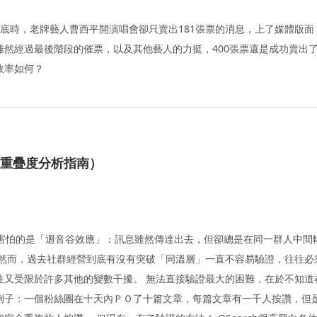
一月底時，老牌藝人曹西平開演唱會卻只賣出181張票的消息，上了媒體版
然經過最後階段的催票，以及其他藝人的力挺，400張票還是成功賣出了
效率如何？
（受眾重疊度分析指南）
最害怕的是「迴音谷效應」：訊息雖然傳達出去，但卻總是在同一群人中間
 然而，過去社群經營到底有沒有突破「同溫層」一直不容易驗證，往往必
往又受限於許多其他的變數干擾。 無法直接驗證最大的困難，在於不知道
例子：一個粉絲團在十天內ＰＯ了十篇文章，每篇文章有一千人按讚，但