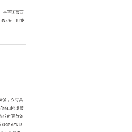
面，甚至讓曹西
398張，但我
轉發，沒有真
須經由間接管
在粉絲頁每篇
是經營者卻無