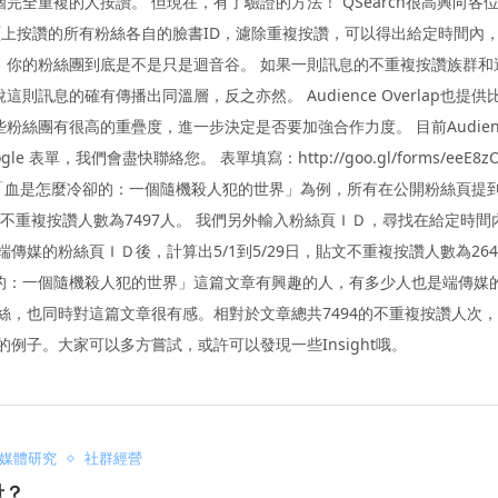
全重複的人按讚。 但現在，有了驗證的方法！ QSearch很高興向各
過紀錄在粉絲頁上按讚的所有粉絲各自的臉書ID，濾除重複按讚，可以得出給定時間
，你的粉絲團到底是不是只是迴音谷。 如果一則訊息的不重複按讚族群和
訊息的確有傳播出同溫層，反之亦然。 Audience Overlap也提
團有很高的重疊度，進一步決定是否要加強合作力度。 目前Audience 
e 表單，我們會盡快聯絡您。 表單填寫：http://goo.gl/forms/eeE8zOSQ
「血是怎麼冷卻的：一個隨機殺人犯的世界」為例，所有在公開粉絲頁提
總共不重複按讚人數為7497人。 我們另外輸入粉絲頁ＩＤ，尋找在給定時
媒的粉絲頁ＩＤ後，計算出5/1到5/29日，貼文不重複按讚人數為264
的：一個隨機殺人犯的世界」這篇文章有興趣的人，有多少人也是端傳媒
粉絲，也同時對這篇文章很有感。相對於文章總共7494的不重複按讚人次
例子。大家可以多方嘗試，或許可以發現一些Insight哦。
媒體研究
社群經營
量？