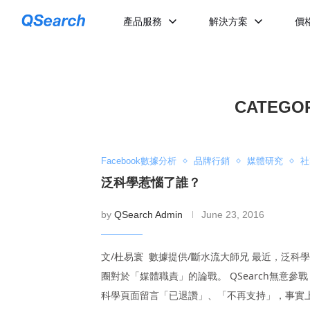
產品服務
解決方案
價
CATEGOR
Facebook數據分析
品牌行銷
媒體研究
社
泛科學惹惱了誰？
by
QSearch Admin
June 23, 2016
文/杜易寰 數據提供/斷水流大師兄 最近，泛
圈對於「媒體職責」的論戰。 QSearch無
科學頁面留言「已退讚」、「不再支持」，事實