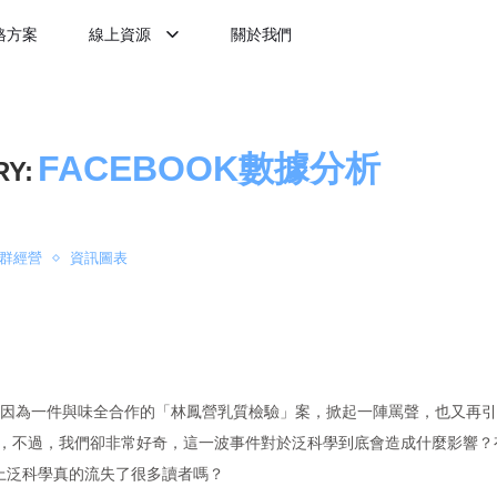
格方案
線上資源
關於我們
FACEBOOK數據分析
Y:
群經營
資訊圖表
科學因為一件與味全合作的「林鳳營乳質檢驗」案，掀起一陣罵聲，也又再
意參戰，不過，我們卻非常好奇，這一波事件對於泛科學到底會造成什麼影響
上泛科學真的流失了很多讀者嗎？