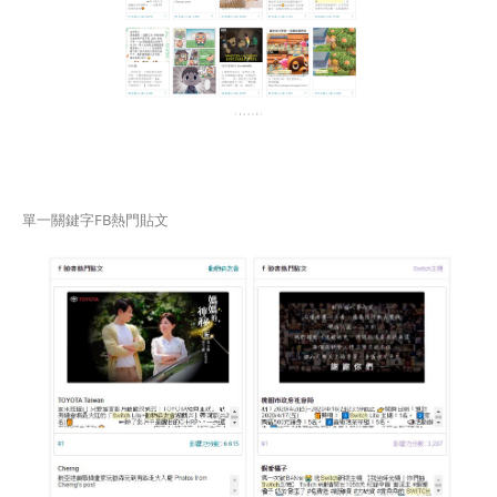
單一關鍵字FB熱門貼文