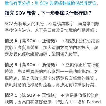
量佔有率分析：用 SOV 與情緒數據檢視品牌定位
。
讀完 SOV 報告，下一步要採取什麼行動？
SOV 分析最大的風險，不是讀錯數字，而是拿到數
字後沒有決策。以下是四種常見情境的行動邏輯：
情況 A（高 SOV ＋ 正情緒）
→ 確認哪些核心議題
貢獻了高質量聲量，加大這個方向的內容投入，鎖
定差異化優勢繼續加碼，鞏固領先位置。
情況 B（高 SOV ＋ 負情緒）
→ 立刻停止所有行銷
燒油。先查明負評的核心議題——是功能抱怨、客
服問題、還是輿論攻擊？分清楚負面聲量的性質，
啟動對應的危機應對流程，再決定何時重啟行銷。
情況 C（低 SOV ＋ 正情緒）
→ 這是最值得投資的
狀態，因為口碑基礎健康。行動方向：增加 Earned