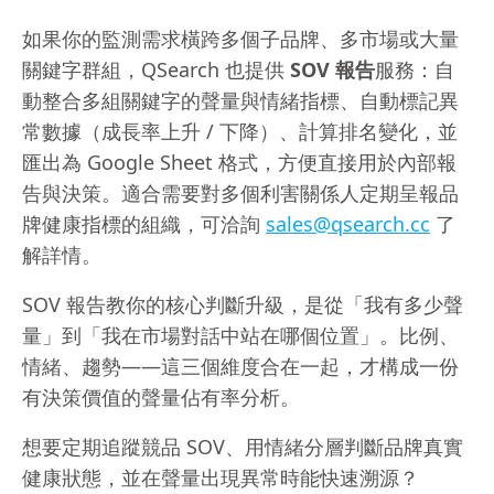
如果你的監測需求橫跨多個子品牌、多市場或大量
關鍵字群組，QSearch 也提供
SOV 報告
服務：自
動整合多組關鍵字的聲量與情緒指標、自動標記異
常數據（成長率上升 / 下降）、計算排名變化，並
匯出為 Google Sheet 格式，方便直接用於內部報
告與決策。適合需要對多個利害關係人定期呈報品
牌健康指標的組織，可洽詢
sales@qsearch.cc
了
解詳情。
SOV 報告教你的核心判斷升級，是從「我有多少聲
量」到「我在市場對話中站在哪個位置」。比例、
情緒、趨勢——這三個維度合在一起，才構成一份
有決策價值的聲量佔有率分析。
想要定期追蹤競品 SOV、用情緒分層判斷品牌真實
健康狀態，並在聲量出現異常時能快速溯源？