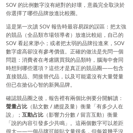
SOV 的比例數字沒有絕對的好壞，意義完全取決於
你選擇了哪些品牌放進比較圈。
這是第一次讀 SOV 報告時最容易踩的誤區：把太強
的競品（全品類市場領導者）放進比較組，自己的
SOV 看起來渺小；或者把太弱的品牌拉進來，SOV
數字虛高卻沒有參考價值。正確的做法是先問一個
問題：消費者在考慮購買我的品類時，腦海中會同
時想到哪些選項？這些才是真正的競品圈——包含
直接競品、間接替代品，以及可能還沒有大量聲量
但已在搶佔心智的新興品牌。
確認競品圈之後，報告裡有兩個比例要分開解讀：
聲量占比
（貼文數 / 總提及量）衡量「有多少人在
說」；
互動占比
（影響力分數 / 留言互動）衡量
「說的內容引發多少共鳴」。這兩個數字可以差距
很大——一個品牌可能貼文量很多，但每篇幾乎沒