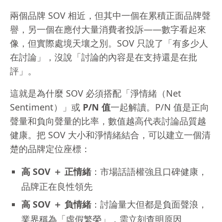
兩個品牌 SOV 相近，但其中一個在累積正面品牌聲
譽，另一個在應付大量消費者投訴——數字看起來
像，但實際處境天壤之別。SOV 只說了「有多少人
在討論」，沒說「討論的內容是在支持還是在批
評」。
這就是為什麼 SOV 必須搭配「淨情緒（Net
Sentiment）」或
P/N 值
一起解讀。P/N 值是正向
聲量和負向聲量的比率，數值越高代表討論品質越
健康。把 SOV 大小和淨情緒結合，可以建立一個清
楚的品牌定位座標：
高 SOV ＋ 正情緒
：市場話語權強且口碑健康，
品牌正在良性領先
高 SOV ＋ 負情緒
：討論量大但都是負面聲浪，
業界稱為「虛假繁榮」，需立刻查明原因