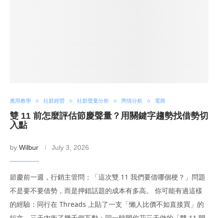
應用教學
社群經營
社群聲量分析
輿情分析
電商
雙 11 前怎麼評估節慶聲量？用關鍵字趨勢找借勢切
入點
by
Wilbur
July 3, 2026
節慶前一週，行銷主管問：「這次雙 11 我們要借哪個梗？」問題
不是要不要借勢，而是押錯話題的成本有多高。 你可能有過這樣
的經驗：同行在 Threads 上貼了一支「懶人比價不如直接買」的
短文，三天內衝了幾千個互動；同一時間你花三天做的「雙 11 開