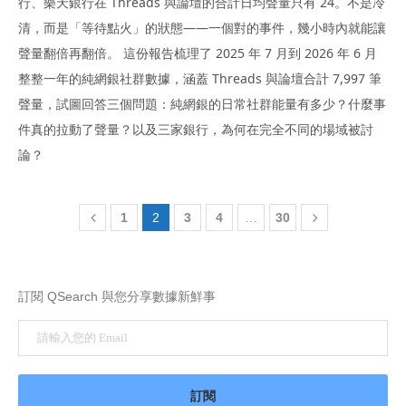
行、樂天銀行在 Threads 與論壇的合計日均聲量只有 24。不是冷
清，而是「等待點火」的狀態——一個對的事件，幾小時內就能讓
聲量翻倍再翻倍。 這份報告梳理了 2025 年 7 月到 2026 年 6 月
整整一年的純網銀社群數據，涵蓋 Threads 與論壇合計 7,997 筆
聲量，試圖回答三個問題：純網銀的日常社群能量有多少？什麼事
件真的拉動了聲量？以及三家銀行，為何在完全不同的場域被討
論？
1
2
3
4
…
30
訂閱 QSearch 與您分享數據新鮮事